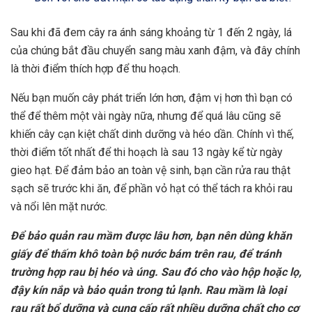
Sau khi đã đem cây ra ánh sáng khoảng từ 1 đến 2 ngày, lá
của chúng bắt đầu chuyển sang màu xanh đậm, và đây chính
là thời điểm thích hợp để thu hoạch.
Nếu bạn muốn cây phát triển lớn hơn, đậm vị hơn thì bạn có
thể để thêm một vài ngày nữa, nhưng để quá lâu cũng sẽ
khiến cây cạn kiệt chất dinh dưỡng và héo dần. Chính vì thế,
thời điểm tốt nhất để thi hoạch là sau 13 ngày kể từ ngày
gieo hạt. Để đảm bảo an toàn vệ sinh, bạn cần rửa rau thật
sạch sẽ trước khi ăn, để phần vỏ hạt có thể tách ra khỏi rau
và nổi lên mặt nước.
Để bảo quản rau mầm được lâu hơn, bạn nên dùng khăn
giấy để thấm khô toàn bộ nước bám trên rau, để tránh
trường hợp rau bị héo và úng. Sau đó cho vào hộp hoặc lọ,
đậy kín nắp và bảo quản trong tủ lạnh. Rau mầm là loại
rau rất bổ dưỡng và cung cấp rất nhiều dưỡng chất cho cơ