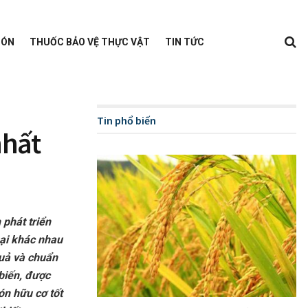
BÓN
THUỐC BẢO VỆ THỰC VẬT
TIN TỨC
Tin phổ biến
nhất
 phát triển
oại khác nhau
quả và chuẩn
biến, được
ón hữu cơ tốt