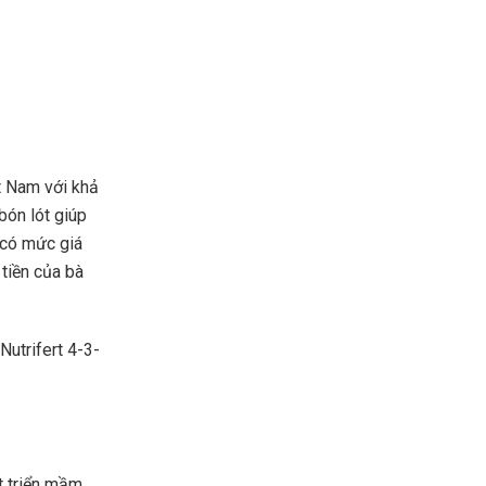
ệt Nam với khả
bón lót giúp
có mức giá
 tiền của bà
utrifert 4-3-
t triển mầm