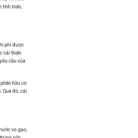
 tính toán,
chi phí được
c cải thiện
 yêu cầu của
n phân hữu cơ
. Qua đó, cải
 nước vo gạo,
 thùng xốp,