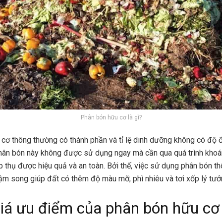
Phân bón hữu cơ là gì?
cơ thông thường có thành phần và tỉ lệ dinh dưỡng không có độ ổ
phân bón này không được sử dụng ngay mà cần qua quá trình khoá
p thụ được hiệu quả và an toàn. Bởi thế, việc sử dụng phân bón t
ậm song giúp đất có thêm độ màu mỡ, phì nhiêu và tơi xốp lý tưở
iá ưu điểm của phân bón hữu cơ