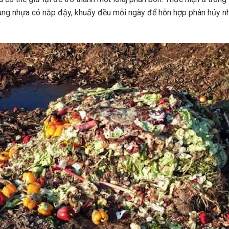
ùng nhựa có nắp đậy, khuấy đều mỗi ngày để hỗn hợp phân hủy n