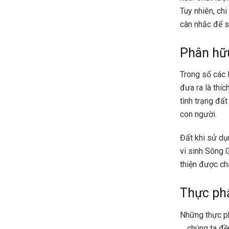
Tuy nhiên, chi
cân nhắc để s
Phân hữu
Trong số các 
đưa ra là thí
tình trạng đấ
con người.
Đất khi sử dụ
vi sinh Sông 
thiện được ch
Thực ph
Những thực phẩ
… chúng ta đều