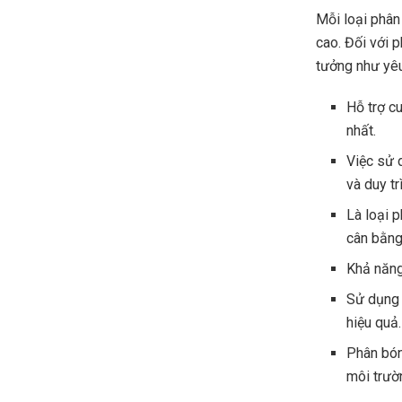
Mỗi loại phân
cao. Đối với 
tưởng như yêu
Hỗ trợ c
nhất.
Việc sử 
và duy t
Là loại 
cân bằng
Khả năng 
Sử dụng 
hiệu quả.
Phân bón
môi trườ