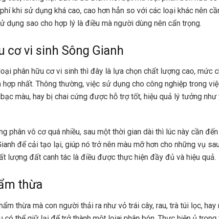
 phí khi sử dụng khá cao, cao hơn hẳn so với các loại khác nên cần
ử dụng sao cho hợp lý là điều mà người dùng nên cẩn trọng.
 cơ vi sinh Sông Gianh
loại phân hữu cơ vi sinh thì đây là lựa chọn chất lượng cao, mức 
ch hợp nhất. Thông thường, việc sử dụng cho công nghiệp trong việ
t bạc màu, hay bị chai cứng được hỗ trợ tốt, hiệu quả lý tưởng như
ng phân vô cơ quá nhiều, sau một thời gian dài thì lúc này cần đế
Gianh để cải tạo lại, giúp nó trở nên màu mỡ hơn cho những vụ sau
ất lượng đất canh tác là điều được thực hiện đầy đủ và hiệu quả.
ẩm thừa
m thừa mà con người thải ra như vỏ trái cây, rau, trà túi lọc, hay
 có thể giữ lại để trở thành một loiaj phân bón. Thực hiện ủ trong