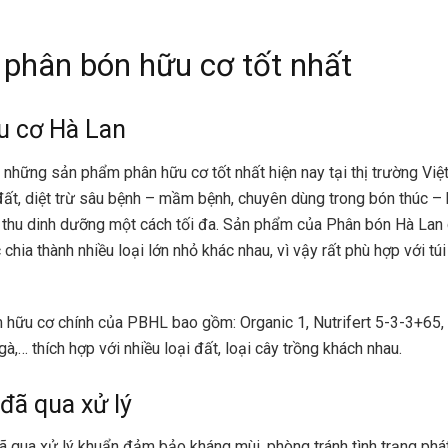
i phân bón hữu cơ tốt nhất
u cơ Hà Lan
g những sản phẩm phân hữu cơ tốt nhất hiện nay tại thị trường Vi
đất, diệt trừ sâu bệnh – mầm bệnh, chuyên dùng trong bón thúc – 
 thu dinh dưỡng một cách tối đa. Sản phẩm của
Phân bón Hà Lan
 chia thành nhiều loại lớn nhỏ khác nhau, vì vậy rất phù hợp với túi
hữu cơ chính của PBHL bao gồm: Organic 1, Nutrifert 5-3-3+65, N
à,… thích hợp với nhiều loại đất, loại cây trồng khách nhau.
đã qua xử lý
ã qua xử lý khuẩn đảm bảo kháng mùi, phòng tránh tình trạng phá