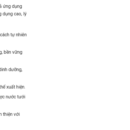
uả ứng dụng
g dụng cao, lý
 cách tự nhiên
g, bền vững
dinh dưỡng,
thể xuất hiện.
ợc nước tưới
 thiện với