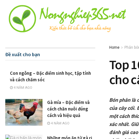
Home
Phân bó
Đề xuất cho bạn
Top 1
Con ngỗng – Đặc điểm sinh học, tập tính
cho c
và cách chăm sóc
4 NĂM AGO
Bón phân là c
Gà mía – Đặc điểm và
của cây cối. 
cách chăn nuôi đúng
cách và hiệu quả
một cách thí
4 NĂM AGO
xác nhất. Gi
đánh giá cao 
Những món ăn từ gà ri