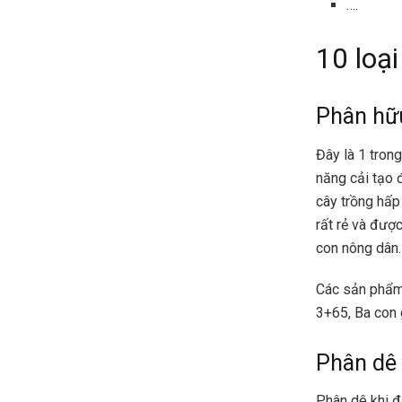
….
10 loạ
Phân hữ
Đây là 1 tron
năng cải tạo 
cây trồng hấp
rất rẻ và được
con nông dân.
Các sản phẩm 
3+65, Ba con g
Phân dê 
Phân dê khi đ