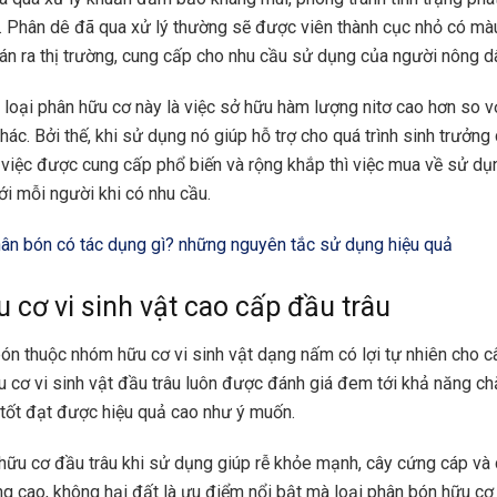
. Phân dê đã qua xử lý thường sẽ được viên thành cục nhỏ có mà
n ra thị trường, cung cấp cho nhu cầu sử dụng của người nông d
loại phân hữu cơ này là việc sở hữu hàm lượng nitơ cao hơn so vớ
ác. Bởi thế, khi sử dụng nó giúp hỗ trợ cho quá trình sinh trưởng 
, việc được cung cấp phổ biến và rộng khắp thì việc mua về sử dụ
ới mỗi người khi có nhu cầu.
ân bón có tác dụng gì? những nguyên tắc sử dụng hiệu quả
 cơ vi sinh vật cao cấp đầu trâu
bón thuộc nhóm hữu cơ vi sinh vật dạng nấm có lợi tự nhiên cho c
 cơ vi sinh vật đầu trâu luôn được đánh giá đem tới khả năng c
n tốt đạt được hiệu quả cao như ý muốn.
hữu cơ đầu trâu khi sử dụng giúp rễ khỏe mạnh, cây cứng cáp và
ng cao, không hại đất là ưu điểm nổi bật mà loại phân bón hữu cơ