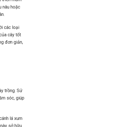
u nâu hoặc
ân.
i các loại
của cây tốt
ng đơn giản,
ây trồng. Sử
hăm sóc, giúp
 cánh lá xum
 này sở hữu.