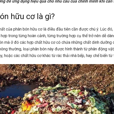
ợng để ứng dụng hiệu quả cho nhu cầu của chính mình khi cần t
ón hữu cơ là gì?
hất của phân bón hữu cơ là điều đầu tiên cần được chú ý. Lúc đó, 
 hợp trong từng hoàn cảnh, từng trường hợp cụ thể trở nên dễ dà
bón mà ở đó các hợp chất hữu cơ có chứa những chất dinh dưỡng 
Thông thường, loại phân bón này được hình thành từ phân động vật,
ây, hoặc các chất hữu cơ khác từ rác thải nhà bếp, hay chế biến từ