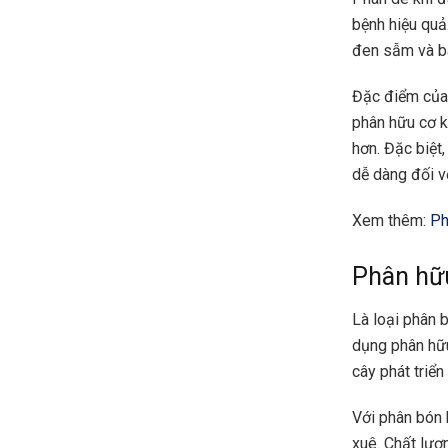
bệnh hiệu quả
đen sẫm và bá
Đặc điểm của 
phân hữu cơ kh
hơn. Đặc biệt
dễ dàng đối v
Xem thêm:
Ph
Phân hữu
Là loại phân 
dụng phân hữu
cây phát triể
Với phân bón 
xuê. Chất lượ