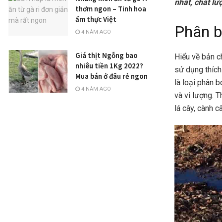
nhất, chất lư
thơm ngon – Tinh hoa
ẩm thực Việt
Phân b
4 NĂM AGO
Giá thịt Ngỗng bao
Hiểu về bản c
nhiêu tiền 1Kg 2022?
sử dụng thích
Mua bán ở đâu rẻ ngon
là loại phân 
4 NĂM AGO
và vi lượng. 
lá cây, cành c