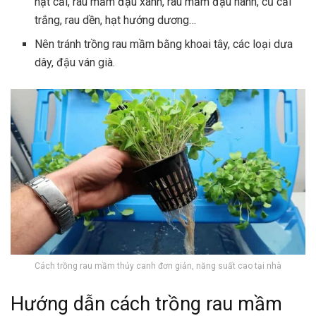
hạt cải, rau mầm đậu xanh, rau mầm đậu nành, củ cải
trắng, rau dền, hạt hướng dương…
Nên tránh trồng rau mầm bằng khoai tây, các loại dưa
dây, đậu ván già.
Cách trồng rau mầm thủy canh đơn giản, năng suất cao tại nhà
Hướng dẫn cách trồng rau mầm