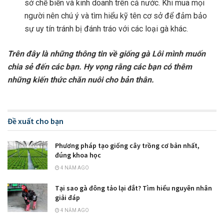
sở chế biến và kinh doanh trên cả nước. Khi mua mọi
người nên chú ý và tìm hiểu kỹ tên cơ sở để đảm bảo
sự uy tín tránh bị đánh tráo với các loại gà khác.
Trên đây là những thông tin về giống gà Lôi mình muốn
chia sẻ đến các bạn. Hy vọng rằng các bạn có thêm
những kiến thức chăn nuôi cho bản thân.
Đề xuất cho bạn
Phương pháp tạo giống cây trồng cơ bản nhất,
đúng khoa học
4 NĂM AGO
Tại sao gà đông tảo lại đắt? Tìm hiểu nguyên nhân
giải đáp
4 NĂM AGO