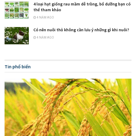
4 loại hạt giống rau mầm dễ trồng, bổ dưỡng bạn có
thể tham khảo
4 NĂM AGO
Có nên nuôi thỏ không cần lưu ý những gì khi nuôi?
4 NĂM AGO
Tin phổ biến