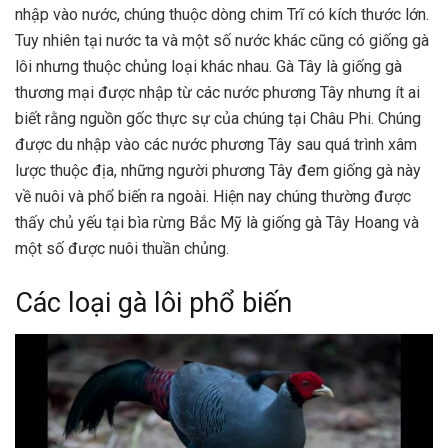
nhập vào nước, chúng thuộc dòng chim Trĩ có kích thước lớn.
Tuy nhiên tại nước ta và một số nước khác cũng có giống gà
lôi nhưng thuộc chủng loại khác nhau. Gà Tây là giống gà
thương mại được nhập từ các nước phương Tây nhưng ít ai
biết rằng nguồn gốc thực sự của chúng tại Châu Phi. Chúng
được du nhập vào các nước phương Tây sau quá trình xâm
lược thuộc địa, những người phương Tây đem giống gà này
về nuôi và phổ biến ra ngoài. Hiện nay chúng thường được
thấy chủ yếu tại bìa rừng Bắc Mỹ là giống gà Tây Hoang và
một số được nuôi thuần chủng.
Các loại gà lôi phổ biến