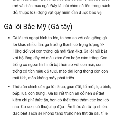
mỏ và chân màu ngà. Đây là loài chim có tên trong sách
đỏ, thuộc loài động vật quý hiếm cần được bảo vệ.
Gà lôi Bắc Mỹ (Gà tây)
Gà lôi có ngoại hình to lớn, to hơn so với các giống gà
lôi khác nhiều lần, gà trưởng thành có trọng lượng 8-
10kg đối với con trống, gà mái tầm 4kg. Gà lôi nổi bật
với bộ lông dày có màu xám đen hoặc xám trắng. Con
trống có ngoại hình nổi bật hơn so với con mái, con
trống có tích màu đỏ tươi, mào dài lòng thòng còn con
mái tích, mào không mấy phát triển.
Thức ăn chính của gà lôi là cỏ, giun đất, tổ mối, lục bình,
bắp, lúa, côn trùng… Gà lôi rất thích ăn cỏ nên để tiết
kiệm chi phí thức ăn, bạn có thể trồng thêm các loại cỏ
như: Cỏ razi, cỏ thuộc họ đậu… Ăn thức ăn từ tự nhiên,
đặc biệt sạch sẽ không tăng trọng nên thịt gà dai, tỉ lệ