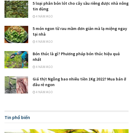
5 loại phân bón lót cho cây sầu riêng được nhà nông
tin dùng
4 NĂM AGO
5 món ngon từ rau mầm đơn giản mà lạ miệng ngay
tại nhà
4 NĂM AGO
Bón thúc là gì? Phương pháp bón thúc hiệu quả
nhất
4 NĂM AGO
Giá thịt Ngỗng bao nhiêu tiền 1Kg 2022? Mua bán ở
đâu rẻ ngon
4 NĂM AGO
Tin phổ biến