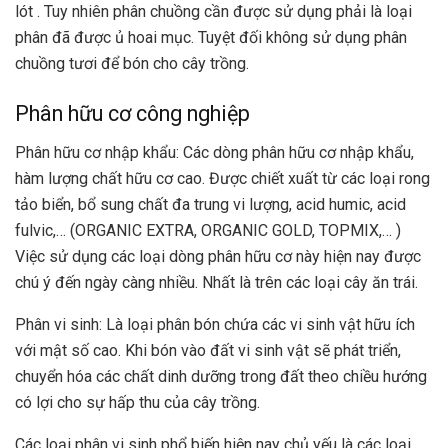
lót . Tuy nhiên phân chuồng cần được sử dụng phải là loại
phân đã được ủ hoai mục. Tuyệt đối không sử dụng phân
chuồng tươi để bón cho cây trồng.
Phân hữu cơ công nghiệp
Phân hữu cơ nhập khẩu: Các dòng phân hữu cơ nhập khẩu,
hàm lượng chất hữu cơ cao. Được chiết xuất từ các loại rong
tảo biển, bổ sung chất đa trung vi lượng, acid humic, acid
fulvic,… (
ORGANIC EXTRA
, ORGANIC GOLD, TOPMIX,… )
Việc sử dụng các loại dòng phân hữu cơ này hiện nay được
chú ý đến ngày càng nhiều. Nhất là trên các loại cây ăn trái.
Phân vi sinh: Là loại phân bón chứa các vi sinh vật hữu ích
với mật số cao. Khi bón vào đất vi sinh vật sẽ phát triển,
chuyển hóa các chất dinh dưỡng trong đất theo chiều hướng
có lợi cho sự hấp thu của cây trồng.
Các loại phân vi sinh phổ biến hiện nay chủ yếu là các loại