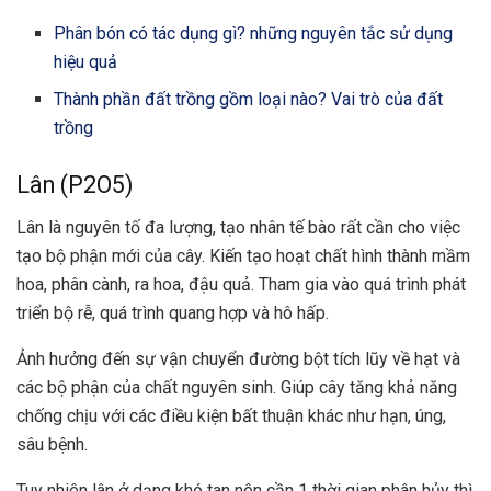
Phân bón có tác dụng gì? những nguyên tắc sử dụng
hiệu quả
Thành phần đất trồng gồm loại nào? Vai trò của đất
trồng
Lân (P
2
O
5
)
Lân là nguyên tố đa lượng, tạo nhân tế bào rất cần cho việc
tạo bộ phận mới của cây. Kiến tạo hoạt chất hình thành mầm
hoa, phân cành, ra hoa, đậu quả. Tham gia vào quá trình phát
triển bộ rễ, quá trình quang hợp và hô hấp.
Ảnh hưởng đến sự vận chuyển đường bột tích lũy về hạt và
các bộ phận của chất nguyên sinh. Giúp cây tăng khả năng
chống chịu với các điều kiện bất thuận khác như hạn, úng,
sâu bệnh.
Tuy nhiên lân ở dạng khó tan nên cần 1 thời gian phân hủy thì