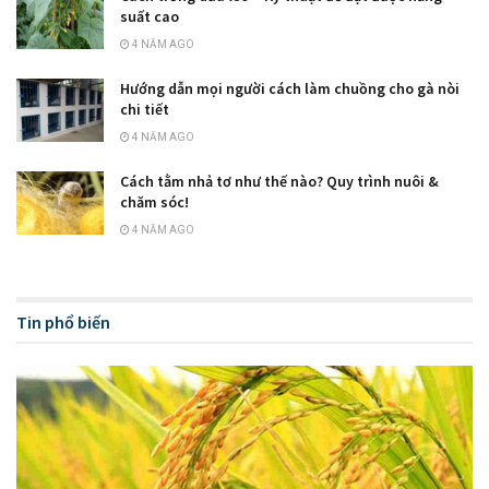
suất cao
4 NĂM AGO
Hướng dẫn mọi người cách làm chuồng cho gà nòi
chi tiết
4 NĂM AGO
Cách tằm nhả tơ như thế nào? Quy trình nuôi &
chăm sóc!
4 NĂM AGO
Tin phổ biến