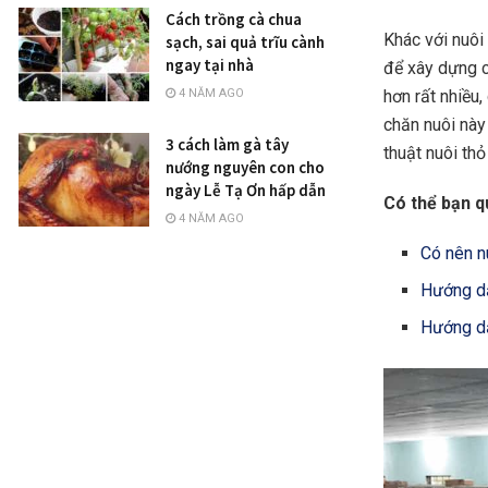
Cách trồng cà chua
Khác với nuôi
sạch, sai quả trĩu cành
ngay tại nhà
để xây dựng c
hơn rất nhiều
4 NĂM AGO
chăn nuôi này 
3 cách làm gà tây
thuật nuôi thỏ
nướng nguyên con cho
ngày Lễ Tạ Ơn hấp dẫn
Có thể bạn q
4 NĂM AGO
Có nên n
Hướng dẫ
Hướng dẫ