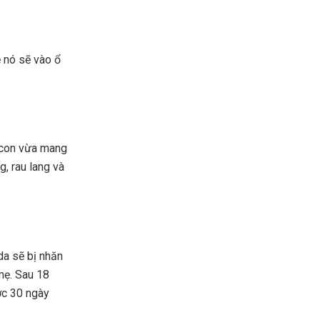
ẻ nó sẽ vào ổ
 con vừa mang
g, rau lang và
a sẽ bị nhăn
mẹ. Sau 18
ợc 30 ngày