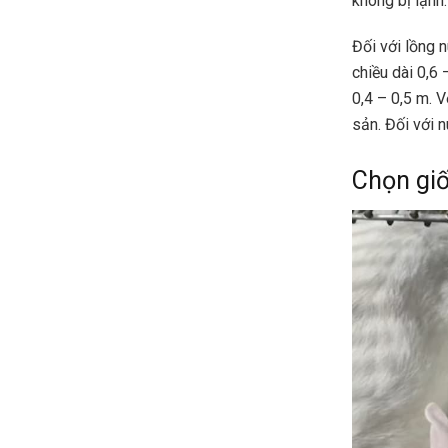
không bị lạnh
Đối với lồng n
chiều dài 0,6
0,4 – 0,5 m. V
sản. Đối với n
Chọn gi