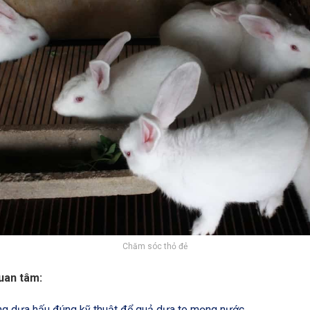
Chăm sóc thỏ đẻ
uan tâm:
ng dưa hấu đúng kỹ thuật để quả dưa to mọng nước