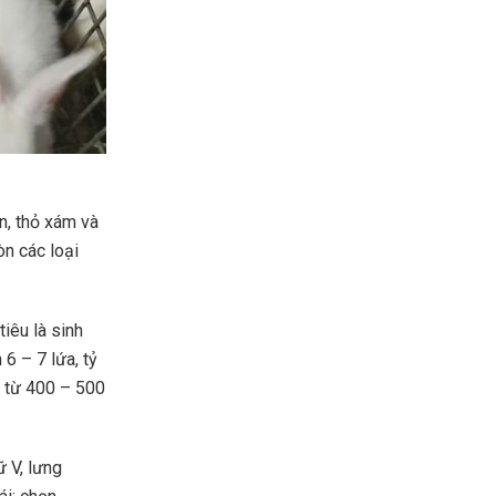
n, thỏ xám và
òn các loại
tiêu là sinh
 6 – 7 lứa, tỷ
t từ 400 – 500
ữ V, lưng