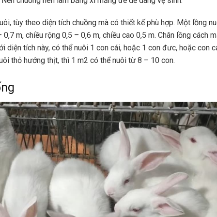
. Nền chuồng nên làm bằng xi măng để dễ dàng vệ sinh.
uôi, tùy theo diện tích chuồng mà có thiết kế phù hợp. Một lồng nu
 – 0,7 m, chiều rộng 0,5 – 0,6 m, chiều cao 0,5 m. Chân lồng cách 
ới diện tích này, có thể nuôi 1 con cái, hoặc 1 con đưc, hoặc con 
uôi thỏ hướng thịt, thì 1 m2 có thể nuôi từ 8 – 10 con.
ống