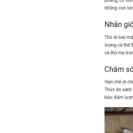
phẳng, có tính
những con lưn
Nhân giố
Thỏ là loài m
lượng cá thể 
và thỏ mẹ tron
Chăm só
Hạn chế di chu
Thức ăn xanh 
bảo đảm lượn