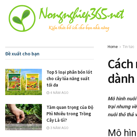
Home
Tin tức
Đề xuất cho bạn
Cách n
Top 5 loại phân bón lót
dành 
cho cây lúa năng suất
tối đa
4 NĂM AGO
Mô hình nuôi
trại nhưng về
Tầm quan trọng của Độ
Phì Nhiêu trong Trồng
nuôi thỏ thả 
Cây Là Gì?
3 NĂM AGO
Mô hìn