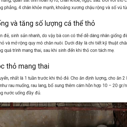
 hăng, quan sát tinh hoàn lộ rõ, chân khỏe, ngực sâu. Đối với thỏ c
g phẳng, 4 chân khỏe mạnh, khoảng xương chậu rộng và số vú từ
ng và tăng số lượng cá thể thỏ
ắn đẻ, sinh sản nhanh, do vậy bà con có thể dễ dàng nhân giống đ
thỏ và mở rộng quy mô chăn nuôi. Dưới đây là chi tiết kỹ thuật ch
g quá trình mang thai, sau khi sinh đến khi thỏ con tách mẹ.
c thỏ mang thai
yển, nhất là 1 tuần trước khi thỏ đẻ. Cho ăn định lượng, cho ăn 2 
như rau muống, rau lang, bổ sung thêm cám hỗn hợp 10 – 20 gr/
g nước uống đầy đủ.