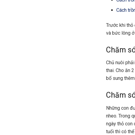
Cách trồ
Trước khi thỏ
và bức lông ở
Chăm sóc
Chủ nuôi phải
thai. Cho ăn 
bổ sung thêm 
Chăm só
Những con đư
nheo. Trong q
ngày thỏ con 
tuổi thì có th