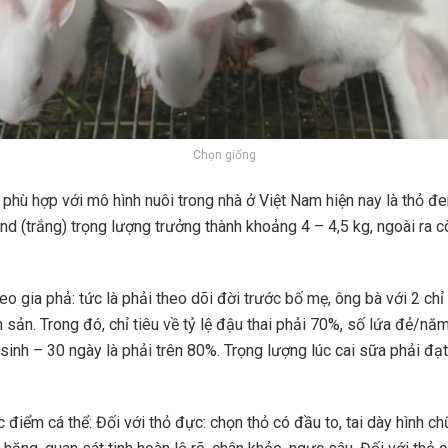
Chọn giống
 phù hợp với mô hình nuôi trong nhà ở Việt Nam hiện nay là thỏ đe
d (trắng) trọng lượng trưởng thành khoảng 4 – 4,5 kg, ngoài ra c
o gia phả: tức là phải theo dõi đời trước bố mẹ, ông bà với 2 chỉ 
 sản. Trong đó, chỉ tiêu về tỷ lệ đậu thai phải 70%, số lứa đẻ/năm
 sinh – 30 ngày là phải trên 80%. Trọng lượng lúc cai sữa phải đạ
điểm cá thể: Đối với thỏ đực: chọn thỏ có đầu to, tai dày hình ch