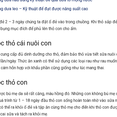
ng dưa leo – Kỹ thuật để đạt được năng suất cao
 đẻ 2 – 3 ngày chúng ta đặt ổ đẻ vào trong chuồng. Khi thỏ sắp đ
 bụng mục đích để phủ lên thỏ con cho ấm.
 thỏ cái nuôi con
 cung cấp đủ dinh dưỡng cho thỏ, đảm bảo thỏ vừa tiết sữa nuôi
2 lần/ngày. Thức ăn xanh có thể sử dụng các loại rau như rau muốn
cám hỗn hợp với khẩu phần cũng giống như lúc mang thai.
c thỏ con
ợc bú mẹ da sẽ rất căng, màu hồng đó. Những con không bú mẹ d
uá trình từ 1 – 18 ngày đầu thỏ con sống hoàn toàn nhờ vào sữa 
có thể ra khỏi ổ đẻ và tập ăn cùng thỏ mẹ cho đến khi thỏ con đư
ể cai sữa và tách ra khỏi mẹ.