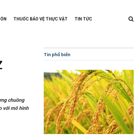
BÓN
THUỐC BẢO VỆ THỰC VẬT
TIN TỨC
Tin phổ biến
Z
dựng chuồng
o với mô hình