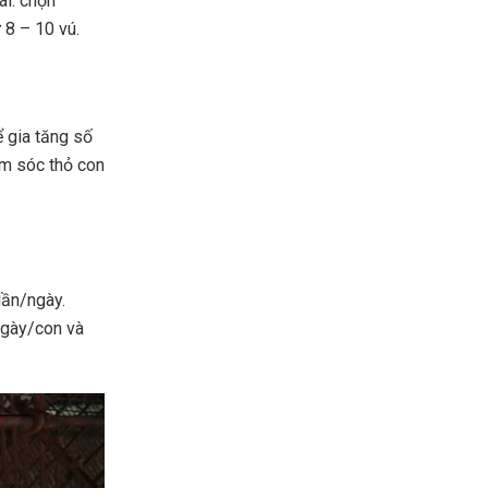
ái: chọn
 8 – 10 vú.
ể gia tăng số
ăm sóc thỏ con
lần/ngày.
ngày/con và