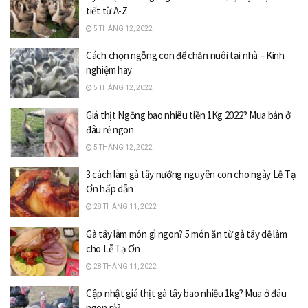
tiết từ A-Z
5 THÁNG 12, 2022
Cách chọn ngỗng con để chăn nuôi tại nhà – Kinh
nghiệm hay
5 THÁNG 12, 2022
Giá thịt Ngỗng bao nhiêu tiền 1Kg 2022? Mua bán ở
đâu rẻ ngon
5 THÁNG 12, 2022
3 cách làm gà tây nướng nguyên con cho ngày Lễ Tạ
Ơn hấp dẫn
28 THÁNG 11, 2022
Gà tây làm món gì ngon? 5 món ăn từ gà tây dễ làm
cho Lễ Tạ Ơn
28 THÁNG 11, 2022
Cập nhật giá thịt gà tây bao nhiều 1kg? Mua ở đâu
ngon rẻ?