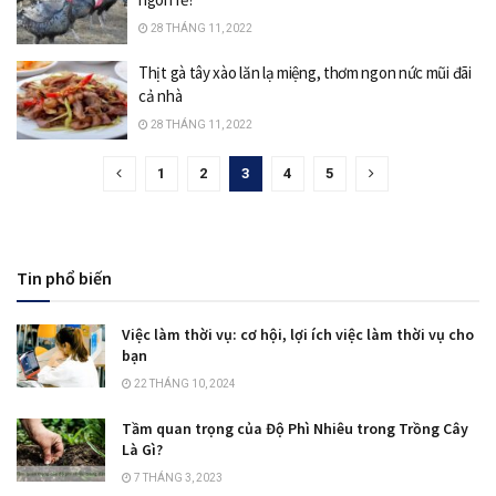
28 THÁNG 11, 2022
Thịt gà tây xào lăn lạ miệng, thơm ngon nức mũi đãi
cả nhà
28 THÁNG 11, 2022
1
2
3
4
5
Tin phổ biến
Việc làm thời vụ: cơ hội, lợi ích việc làm thời vụ cho
bạn
22 THÁNG 10, 2024
Tầm quan trọng của Độ Phì Nhiêu trong Trồng Cây
Là Gì?
7 THÁNG 3, 2023