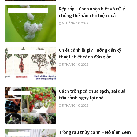
Rệp sáp – Cách nhận biết và xử lý
THUỐC BẢO VỆ THỰC VẬT
chúng thế nào cho hiệu quả
5 THÁNG 10, 2022
Chiết cành là gì ? Hướng dẫn kỹ
KIẾN THỨC NHÀ NÔNG
thuật chiết cành đơn giản
5 THÁNG 10, 2022
Cách trồng cà chua sạch, sai quả
TRỒNG TRỌT
trĩu cành ngay tại nhà
5 THÁNG 10, 2022
Trồng rau thủy canh – Mô hình đem
TRỒNG TRỌT