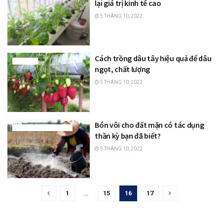
lại giá trị kinh tế cao
5 THÁNG 10, 2022
Cách trồng dâu tây hiệu quả để dâu
TIN TỨC
ngọt, chất lượng
5 THÁNG 10, 2022
Bón vôi cho đất mặn có tác dụng
KIẾN THỨC NHÀ NÔNG
thần kỳ bạn đã biết?
5 THÁNG 10, 2022
1
…
15
16
17